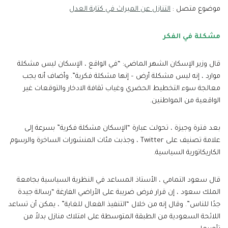
موضوع متصل :
التنازل عن الميراث في كتابة العدل
مشكلة في الفكر
قال وزير الإسكان الشهر الماضي: “في الواقع ، الإسكان ليس مشكلة
موارد ، إنه ليس مشكلة أرض – إنها مشكلة فكرية”. وأضاف أنه يجب
معالجة سوء التخطيط الحضري وغياب ثقافة الادخار والتوقعات غير
الواقعية من المواطنين.
بعد فترة وجيزة ، تحولت عبارة “الإسكان مشكلة فكرية” بسرعة إلى
علامة تصنيف على Twitter ، وجذبت مئات المنشورات الساخرة والرسوم
الكاريكاتورية السياسية.
قال سعود التمامي ، الأستاذ المساعد في النظرية السياسية بجامعة
الملك سعود ، إن قرار فرض ضريبة على الأراضي الفارغة “رسالة جيدة
جدًا للناس”. وقال إنه من خلال “التنفيذ الفعال للغاية” ، يمكن أن تساعد
اللائحة السعودية من الطبقة المتوسطة على امتلاك منازل بدلاً من