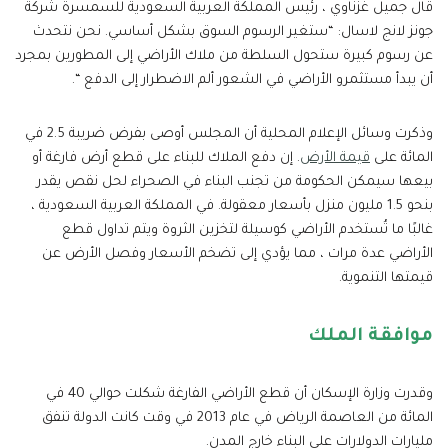
قال جميل غزناوي ، رئيس المملكة العربية السعودية للسمسرة شركة
جونز لانج لاسال: “ستغير الرسوم السوق بشكل أساسي. نحن نتحدث
عن رسوم كبيرة ستحول السلطة من ملاك الأراضي إلى المطورين بمجرد
أن يبدأ مستثمرو الأراضي في الشعور ألم الاضطرار إلى الدفع “.
وذكرت وسائل الإعلام المحلية أن المجلس أوصى بفرض ضريبة 2.5 في
المائة على
قيمة الأرض
. إن دفع الملاك للبناء على قطع أرض فارغة أو
بيعها سيمكن الحكومة من تجنب البناء في الصحراء لحل نقص يقدر
بنحو 1.5 مليون منزل بأسعار معقولة. في المملكة العربية السعودية ،
غالبًا ما تُستخدم الأراضي كوسيلة لتخزين الثروة ويتم تداول قطع
الأراضي عدة مرات ، مما يؤدي إلى تضخم الأسعار وفصل الأرض عن
قيمتها التنموية.
موافقة الملك
وقدرت وزارة الإسكان أن قطع الأراضي الفارغة شكلت حوالي 40 في
المائة من العاصمة الرياض في عام 2013 في وقت كانت الدولة تنفق
مليارات الدولارات على البناء خارج المدن.