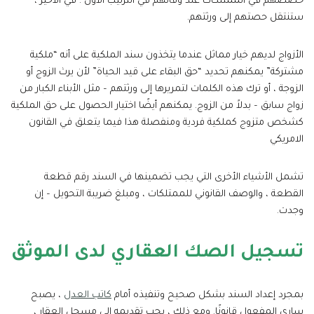
حصصهم في الممتلكات عند وفاتهم في الترتيب الأول ؛ في الأخير ،
ستنتقل حصتهم إلى ورثتهم.
الأزواج لديهم خيار مماثل عندما يتخذون سند الملكية على أنه “ملكية
مشتركة” يمكنهم تحديد “حق البقاء على قيد الحياة” لأن يرث الزوج أو
الزوجة ، أو ترك هذه الكلمات لتمريرها إلى ورثتهم – مثل الأبناء الكبار من
زواج سابق – بدلاً من الزوج. يمكنهم أيضًا اختيار الحصول على حق الملكية
كشخص متزوج كملكية فردية ومنفصلة هذا فيما يتعلق في القانون
الامريكي
تشمل الأشياء الأخرى التي يجب تضمينها في السند رقم قطعة
القطعة ، والوصف القانوني للممتلكات ، ومبلغ ضريبة التحويل – إن
وجدت.
تسجيل الصك العقاري لدى الموثق
بمجرد إعداد السند بشكل صحيح وتنفيذه أمام
كاتب العدل
، يصبح
ساري المفعول قانونًا. ومع ذلك ، يجب تقديمه إلى مسجل العقار ،