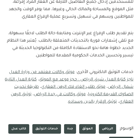
للمستخدمين إدخال جميع التفاصيل اللازمة عن العقار المراد إفراغه،
مثل الموقع والمساحة والمالك الحالي وغيرها، مما يوفر الوقت والجهد
للمواطنين ويسهم في تسهيل وتسريع عملية الإفراغ العقاري.
يتم تقديم طلب الإفراغ عبر الإنترنت ومتابعة حالة الطلب لاحقًا بسهولة،
مع تلقي إشعارات فورية بالتحديثات المتعلقة بالطلب. يُعتبر هذا النظام
الجديد خطوة هامة نحو الاستفادة الكاملة من التكنولوجيا الحديثة في
تيسير وتحسين الخدمات الحكومية المقدمة للمواطنين.
خدمات التوثيق الالكتروني الأخرى:
موثق وكالات معتمد من وزارة العدل
ناجز
كتابة العدل شرق الرياض : حجز موعد مع الموثق
،
كتابة العدل الثانية
شمال الرياض
،
موثق طلب إلغاء فك الرهن العقاري
،
طريقة تحديث
الصكوك القديمة الكترونيا
،
موثق وكالات في جدة الرياض
،
توثيق الرهن
العقاري
،
توثيق الإقرار بالدين وسداده
.
الوسوم:
الرياض
الموثق
جدة
خدمات التوثيق
كاتب عدل