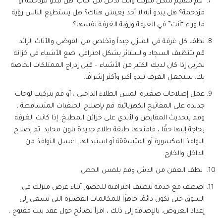
قم بتقييم شكل منزلك وأنت تدخل من الباب. هل تبدو مزدحمة أو
مزدحمة؟ هل يبدو أنه لا أحد يعيش هناك؟ هل يستطيع الناس رؤية
ما وراء “أنت” في الغرفة ورؤية الغرفة نفسها؟
نظف كل غرفة في المنزل جيداً وتخلص من الفوضى والأثاث الزائد.
قم بتنظيف السجاد والستائر بشكل احترافي. ضع الأشياء في خزانة
تخزين إذا كان لديك الكثير من الأشياء – قبل إدراج الممتلكات الخاصة
بك. ستجعل الغرف تبدو أكبر وأكثر إشراقًا.
عمل إصلاحات صغيرة: لمس الطلاء الداخلي ، أو قم بتركيب لوحات
جديدة على المفاتيح الكهربائية. قم بإصلاح الحنفيات المتساقطة ،
وقم بتحديث المقابض والأيدي على خزائن المطبخ. إذا كانت الغرفة
بحاجة إليها حقًا ، فامنحها طبقة طلاء جديدة بلون محايد. تم إصلاح
النوافذ المكسورة أو المتشققة أو استبدالها. اغسل النوافذ من
الداخل والخارج.
نظف العفن من الدش وقم بلمس الجص.
اصطف مع خدمة تنظيف احترافية للحضور أثناء عرض منزلك في
السوق حتى تكون دائمًا جاهزًا للمكالمات القصيرة التي تسعى إلى
إعداد العروض. بالإضافة إلى ذلك ، اقرأ نصائح حول عقد بيت مفتوح .