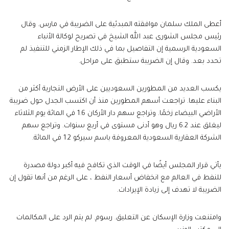
أعطى الملك سلمان موافقته المبدئية على الضريبة في مارس. وقال
رئيس مجلس الشورى عبد الله الشيخ في تصريح لوكالة الأنباء
السعودية الرسمية إن التفاصيل بما في ذلك الإطار الزمني للتنفيذ لم
تحدد بعد. وقال إن الضريبة ستطبق على مراحل.
يكسب العديد من المطورين السعوديين على الأرض التجارية أكثر من
البناء عليها. تراجعت أسهم المطورين منذ أن اكتسب الجدل حول ضريبة
الأراضي البيضاء زخمًا. وتراجع سهم دار الأركان 1.6 في المائة يوم الثلاثاء
ليغلق عند 6.2 ريال وهو أدنى مستوى في أربع سنوات. وتراجع سهم
الشركة العقارية السعودية المعروفة باسم سيركو 1.2 في المائة.
يأتي قرار المجلس أيضًا في الوقت الذي تكافح فيه أكبر دولة مصدرة
للنفط في العالم مع انخفاض أسعار النفط ، على الرغم من أنها تقول إن
الضريبة لا تهدف إلى زيادة الإيرادات.
وامتنعت وزارة الإسكان عن التعليق. رسوم. لم يتم الرد على المكالمات