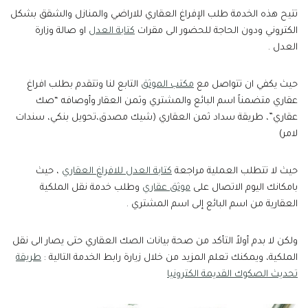
تتيح هذه الخدمة طلب الإفراغ العقاري للاراضي والمنازل والشقق بشكل
الكتروني ودون الحاجة للحضور الى مقرات
كتابة العدل
او صالة وزارة
العدل .
حيث يكفي ان تتواصل مع
مكتب الموثق
التابع لنا وتتقدم بطلب افراغ
عقاري متضمناً اسم البائع والمشتري وثمن العقار وأوصافه “صك
عقاري”، طريقة سداد ثمن العقاري (شيك مصدق،تحويل بنكي، سندات
لامر)
حيث لا تتطلب العملية مراجعة
كتابة العدل للافراغ العقاري
، حيث
بامكانك اليوم الاتصال على
موثق عقاري
وطلب خدمة نقل الملكية
العقارية من اسم البائع إلى اسم المشتري .
ولكن لا بدم أولاً التأكد من صحة بيانات الصك العقاري حتى يصار الى نقل
الملكية، ويمكنك تعلم المزيد من خلال زيارة رابط الخدمة التالية :
طريقة
تحديث الصكوك القديمة الكترونيا