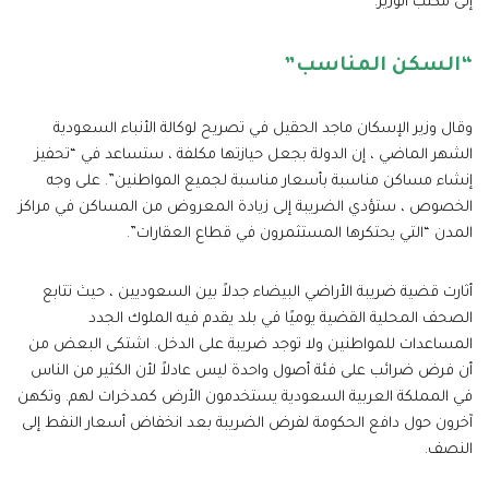
إلى مكتب الوزير.
“السكن المناسب”
وقال وزير الإسكان ماجد الحقيل في تصريح لوكالة الأنباء السعودية
الشهر الماضي ، إن الدولة بجعل حيازتها مكلفة ، ستساعد في “تحفيز
إنشاء مساكن مناسبة بأسعار مناسبة لجميع المواطنين”. على وجه
الخصوص ، ستؤدي الضريبة إلى زيادة المعروض من المساكن في مراكز
المدن “التي يحتكرها المستثمرون في قطاع العقارات”.
أثارت قضية ضريبة الأراضي البيضاء جدلاً بين السعوديين ، حيث تتابع
الصحف المحلية القضية يوميًا في بلد يقدم فيه الملوك الجدد
المساعدات للمواطنين ولا توجد ضريبة على الدخل. اشتكى البعض من
أن فرض ضرائب على فئة أصول واحدة ليس عادلاً لأن الكثير من الناس
في المملكة العربية السعودية يستخدمون الأرض كمدخرات لهم. وتكهن
آخرون حول دافع الحكومة لفرض الضريبة بعد انخفاض أسعار النفط إلى
النصف.