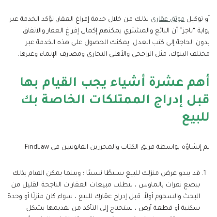
أو توكيل
موثق عقاري
لذلك من خلال خدمة إفراغ العقار. تؤكد الخدمة عبر
بوابة “ناجز” أن البائع والمشتري يمكنهم إكمال إفراغ العقار والاتفاق
بدون الحاجة إلى كتب العدل. يمكنك الحصول على هذه الخدمة عبر
مختلف البنوك، مثل الراجحي والأهلي التجاري ومصارف الإنماء وغيرها.
أهم عشرة أشياء يجب القيام بها
قبل إدراج الممتلكات الخاصة بك
للبيع
تم إنشاؤه بواسطة فريق الكتاب والمحررين القانونيين في FindLaw
قد يبدو عرض منزلك للبيع بسيطًا نسبيًا ؛ وبينما يمكن القيام بذلك
ببضع نقرات بالماوس ، تتطلب مبيعات العقارات الناجحة القليل من
البحث والشحوم أولاً. قبل إدراج عقارك للبيع ، سواء كان منزلًا أو وحدة
سكنية أو قطعة أرض ، ستحتاج إلى التأكد من تقديمها بشكل