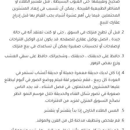
صحيح وتقييمها. حتى العيوب البسيطة ، مثل تقشير الطلاء أو
المناظر الطبيعية القبيحة ، يمكن أن تتسبب في إبعاد المشترين
المحتملين. فيما يلي أهم عشرة أشياء يجب القيام بها قبل إدراج
عقارك للبيع.
قبل أن تطرح منزلك في السوق ، حتى لو كنت تعتقد أنه في حالة
جيدة ، اتصل بوكيل عقاري لتصفحه. قد يكون لدى الوكيل اقتراحات
لإصلاحات أو تحسينات صغيرة يمكن أن تساعدك في بيع منزلك.
حافظ على حديقتك ، حديقتك ، وشجيراتك. حافظ على سقي العشب
وزرع بعض الزهور.
إذا كان لديك حديقة معمرة جميلة أو حديقة أعشاب تستمر في
العودة كل ربيع ، فقم بتصوير لفة فيلم ووضع الصور في ألبوم ليطلع
عليها المشترون المحتملون. في فصل الشتاء ، قد يجد الناس
صعوبة في تصور شكل الفناء والحديقة خلال موسم النمو. انظر
نصائح التسويق المنزلي لمزيد من الاقتراحات.
المس الطلاء الخارجي إذا بدأ يتقشر أو يتقشر.
قم بفحص وتنظيف مدخنة كل من الفرن والموقد.