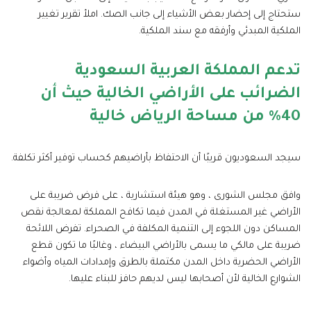
ستحتاج إلى إحضار بعض الأشياء إلى جانب الصك. املأ تقرير تغيير
الملكية المبدئي وأرفقه مع سند الملكية.
تدعم المملكة العربية السعودية
الضرائب على الأراضي الخالية حيث أن
40٪ من مساحة الرياض خالية
سيجد السعوديون قريبًا أن الاحتفاظ بأراضيهم كحساب توفير أكثر تكلفة.
وافق مجلس الشورى ، وهو هيئة استشارية ، على فرض ضريبة على
الأراضي غير المستغلة في المدن فيما تكافح المملكة لمعالجة نقص
المساكن دون اللجوء إلى التنمية المكلفة في الصحراء. تفرض اللائحة
ضريبة على مالكي ما يسمى بالأراضي البيضاء ، وغالبًا ما تكون قطع
الأراضي الحضرية داخل المدن مكتملة بالطرق وإمدادات المياه وأضواء
الشوارع الخالية لأن أصحابها ليس لديهم حافز للبناء عليها.