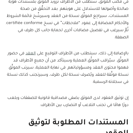
في مكتب الموثَّق، ستُطلَب من الأطراف تزويد الموثِّق بمستندات هوية
صالحة وأصولها للاستدلال على هويتهم. بعد التحقُّق من صحة
المستندات، سيراجِع الموثِّق نسخة من العقد وسيرشِّح قائمة الشروط
والأحكام المضافة إلى عمود “ملاحظات” في نسخ certifiée conforme.
ثُمَّ سيرغب في تفصيل مضافات أخرى لحماية جانب كل طرف في
الصفقة.
بالإضافة إلى ذلك، سيتطلب من الأطراف التوقيع على
العقد
في حضور
الموثِّق. سيُراقب الموثِّق العملية وسيتأكد من أن جميع الأطراف قد
فهموا محتوى العقد ومسؤولياتهم. في نهاية العملية، سيرتب الموثَّق
نسخة موثَّقة للعقد ويُصرف نسخة لكل طرف، وسيرتجنب كذلك نسخة
في سجلاته الرسمية.
إن توثيق العقود لدى الموثق يضفي مصداقية قانونية للصفقات ويلعب
دورًا هامًا في تجنب التلاعب أو التضارب بين الأطراف.
المستندات المطلوبة لتوثيق