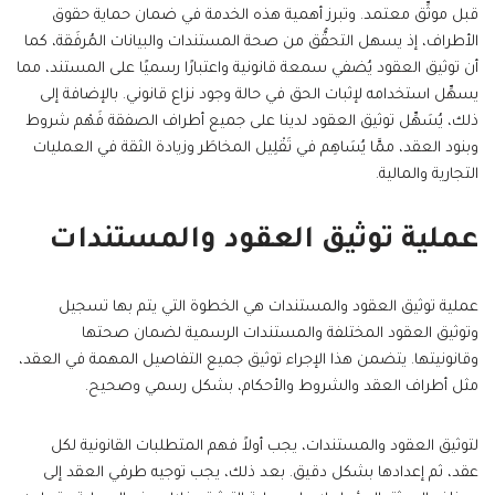
قبل موثِّق معتمد. وتبرز أهمية هذه الخدمة في ضمان حماية حقوق
الأطراف، إذ يسهل التحقُّق من صحة المستندات والبيانات المُرفَقة، كما
أن توثيق العقود يُضفي سمعة قانونية واعتبارًا رسميًا على المستند، مما
يسهِّل استخدامه لإثبات الحق في حالة وجود نزاع قانوني. بالإضافة إلى
ذلك، يُسَهِّل توثيق العقود لدينا على جميع أطراف الصفقة فَهْم شروط
وبنود العقد، ممَّا يُسَاهِم في تَقْلِيل المخاطَر وزيادة الثقة في العمليات
التجارية والمالية.
عملية توثيق العقود والمستندات
عملية توثيق العقود والمستندات هي الخطوة التي يتم بها تسجيل
وتوثيق العقود المختلفة والمستندات الرسمية لضمان صحتها
وقانونيتها. يتضمن هذا الإجراء توثيق جميع التفاصيل المهمة في العقد،
مثل أطراف العقد والشروط والأحكام، بشكل رسمي وصحيح.
لتوثيق العقود والمستندات، يجب أولاً فهم المتطلبات القانونية لكل
عقد، ثم إعدادها بشكل دقيق. بعد ذلك، يجب توجيه طرفي العقد إلى