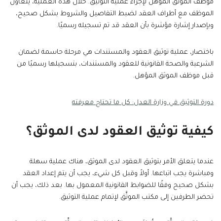
موظف الموثق المؤهل لإجراء عملية التوثيق. خلال هذه العملية، يتعاون
الموظف مع أطراف العقد لضبط التفاصيل والشروط بشكل صحيح،
وبإصدار إشارة مؤشرة بأن العقد قد تم تسجيله رسميًا.
باختصار، عملية توثيق العقود والمستندات هي مرحلة حاسمة لضمان
الشرعية والصحة القانونية للعقود والمستندات، بتسجيلها رسميًا من
قبل موظف الموثق المؤهل.
دورة التوثيق في وزارة العدل: كل ما تحتاج معرفته
كيفية توثيق العقود لدى الموثق؟
عندما يتعلق الأمر بتوثيق العقود لدى الموثق، هناك عملية سهلة
ومباشرة يجب اتباعها. أولاً وقبل كل شيء، يجب أن يتم إعداد العقد
بشكل صحيح وفقًا للضوابط القانونية المعمول بها. بعد ذلك، يجب أن
تحضر الطرفين إلى مكتب الموثَّق لإتمام عملية التوثيق.