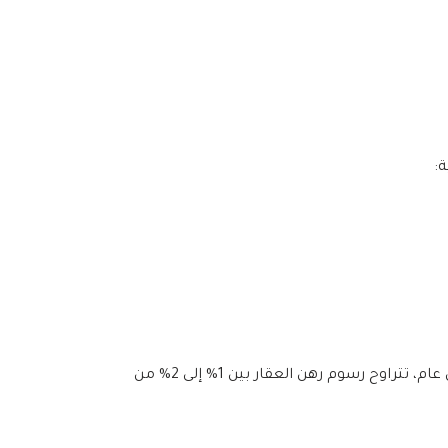
:
تفرض البنوك والمؤسسات المالية رسومًا على رهن العقار، وتختلف هذه الرسوم باختلاف البنك أو المؤسسة المالية. بشكل عام، تتراوح رسوم رهن العقار بين 1% إلى 2% من